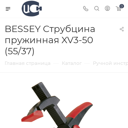
0
BESSEY Струбцина
пружинная XV3-50
(55/37)
—
—
Главная страница
Каталог
Ручной инст