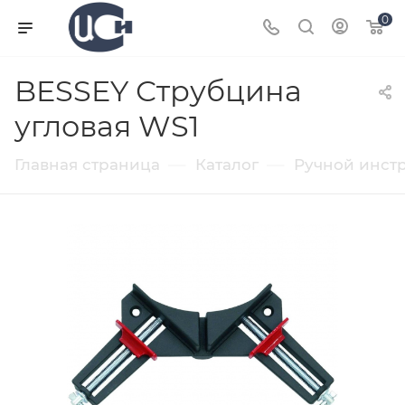
0
BESSEY Струбцина
угловая WS1
—
—
Главная страница
Каталог
Ручной инст