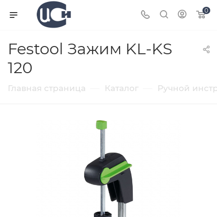
0
Festool Зажим KL-KS
120
—
—
Главная страница
Каталог
Ручной инст